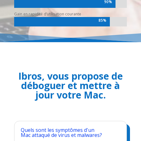
90%
90%
Gain en rapidité d’utilisation courante
85%
85%
Ibros, vous propose de
déboguer et mettre à
jour votre Mac.
Quels sont les symptômes d'un
Mac attaqué de virus et malwares?