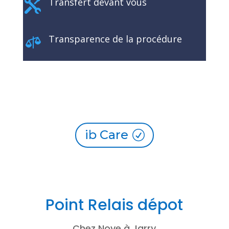
Transfert devant vous

Transparence de la procédure

ib Care
Point Relais dépot
Chez Nove à Jarry