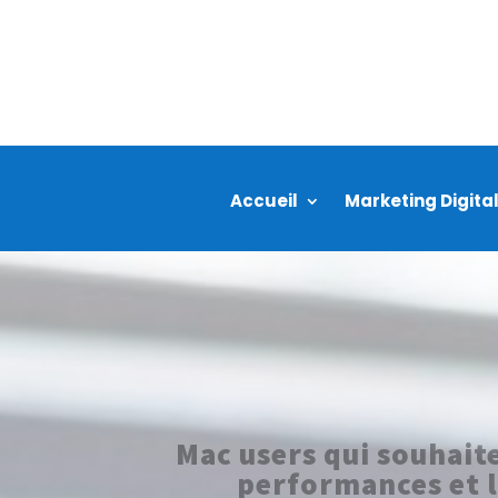
Skip
to
content
Accueil
Marketing Digit
Mac users qui souhait
performances et 