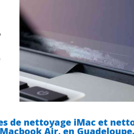
n
e
es de nettoyage iMac et net
Macbook Air, en Guadeloupe