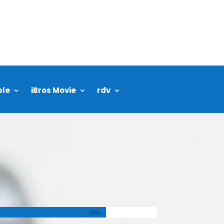
ple
iBros Movie
rdv
80%
80%