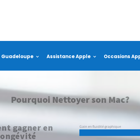
al Guadeloupe
Assistance Apple
Occasions Ap
Pourquoi Nettoyer son Mac?
ent gagner en
Gain en fluidité graphique
longévité