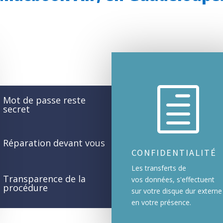
h
Mot de passe reste
secret
Réparation devant vous
CONFIDENTIALITÉ
Les transferts de
Transparence de la
vos données, s'effectuent
procédure
sur votre disque dur externe
en votre présence.