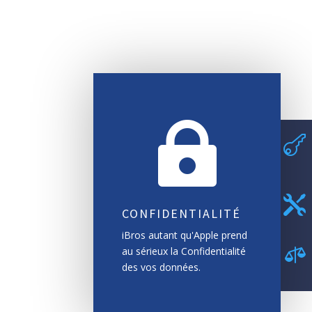



CONFIDENTIALITÉ
iBros autant qu'Apple prend

au sérieux la Confidentialité
des vos données.