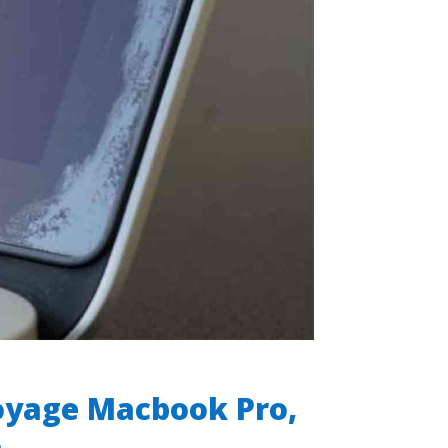
toyage Macbook Pro,
.